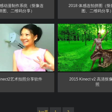
 体感动漫制作系统（抠像连
2018 体感连拍拼图（
拼图、二维码分享）
图、二维码分享
 Kinect2艺术拍照分享软件
2015 Kinect v2 高清
照
上一页
1
2