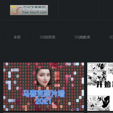
全部
🙋‍♀️|拍照类
🏃‍♂️|跑酷类
🤾